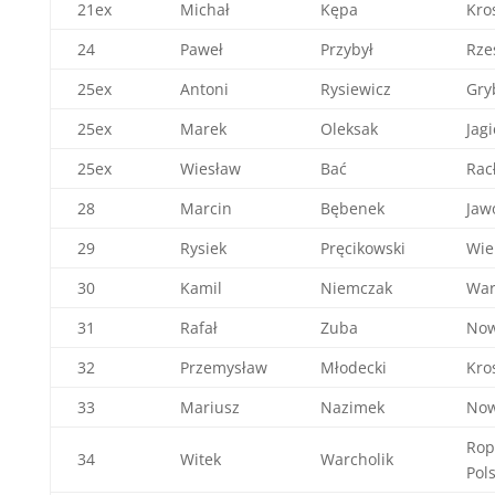
21ex
Michał
Kępa
Kro
24
Paweł
Przybył
Rze
25ex
Antoni
Rysiewicz
Gry
25ex
Marek
Oleksak
Jagi
25ex
Wiesław
Bać
Rac
28
Marcin
Bębenek
Jaw
29
Rysiek
Pręcikowski
Wie
30
Kamil
Niemczak
War
31
Rafał
Zuba
Now
32
Przemysław
Młodecki
Kro
33
Mariusz
Nazimek
Now
Rop
34
Witek
Warcholik
Pol