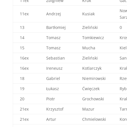
11ex
Zbigniew
Kruk
Gać
No
11ex
Andrzej
Kusiak
Sar
13
Bartłomiej
Zieliński
0
14
Tomasz
Tomkiewicz
Kro
15
Tomasz
Mucha
Kie
16ex
Sebastian
Zieliński
San
16ex
Ireneusz
Kotlarczyk
Kra
18
Gabriel
Niemirowski
Rze
19
Łukasz
Ćwięczek
Ryb
20
Piotr
Grochowski
Kra
21ex
Krzysztof
Mazur
Tar
21ex
Artur
Chmielowski
Kor