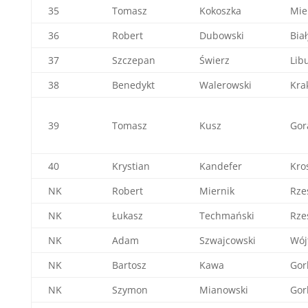
35
Tomasz
Kokoszka
Mie
36
Robert
Dubowski
Bia
37
Szczepan
Świerz
Lib
38
Benedykt
Walerowski
Kra
39
Tomasz
Kusz
Gor
40
Krystian
Kandefer
Kro
NK
Robert
Miernik
Rze
NK
Łukasz
Techmański
Rze
NK
Adam
Szwajcowski
Wój
NK
Bartosz
Kawa
Gor
NK
Szymon
Mianowski
Gor