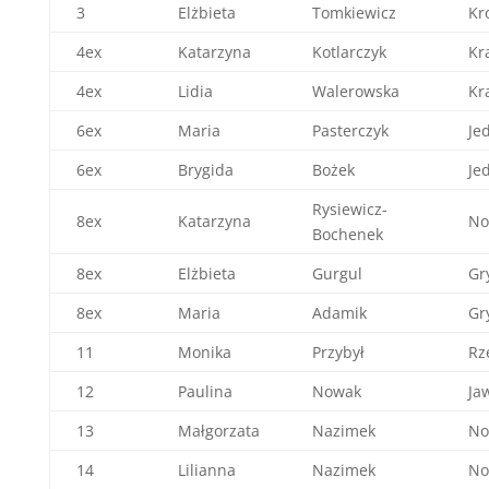
3
Elżbieta
Tomkiewicz
Kr
4ex
Katarzyna
Kotlarczyk
Kr
4ex
Lidia
Walerowska
Kr
6ex
Maria
Pasterczyk
Jed
6ex
Brygida
Bożek
Jed
Rysiewicz-
8ex
Katarzyna
No
Bochenek
8ex
Elżbieta
Gurgul
Gr
8ex
Maria
Adamik
Gr
11
Monika
Przybył
Rz
12
Paulina
Nowak
Ja
13
Małgorzata
Nazimek
No
14
Lilianna
Nazimek
No