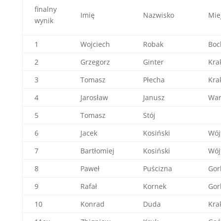
finalny
Imię
Nazwisko
Mie
wynik
1
Wojciech
Robak
Boc
2
Grzegorz
Ginter
Kra
3
Tomasz
Płecha
Kra
4
Jarosław
Janusz
War
5
Tomasz
Stój
6
Jacek
Kosiński
Wój
7
Bartłomiej
Kosiński
Wój
8
Paweł
Puścizna
Gor
9
Rafał
Kornek
Gor
10
Konrad
Duda
Kra