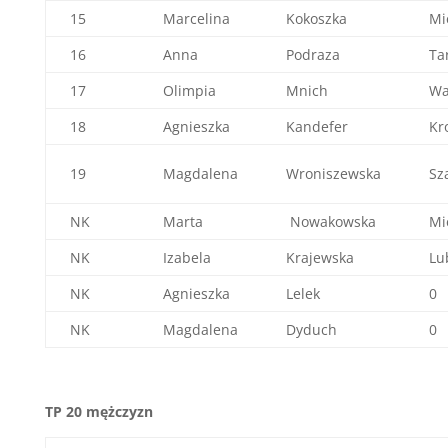
15
Marcelina
Kokoszka
Mi
16
Anna
Podraza
Ta
17
Olimpia
Mnich
Wa
18
Agnieszka
Kandefer
Kr
19
Magdalena
Wroniszewska
Sz
NK
Marta
Nowakowska
Mi
NK
Izabela
Krajewska
Lu
NK
Agnieszka
Lelek
0
NK
Magdalena
Dyduch
0
TP 20 mężczyzn