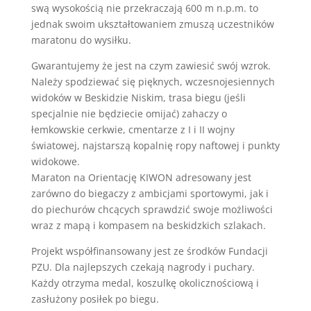
swą wysokością nie przekraczają 600 m n.p.m. to
jednak swoim ukształtowaniem zmuszą uczestników
maratonu do wysiłku.
Gwarantujemy że jest na czym zawiesić swój wzrok.
Należy spodziewać się pięknych, wczesnojesiennych
widoków w Beskidzie Niskim, trasa biegu (jeśli
specjalnie nie będziecie omijać) zahaczy o
łemkowskie cerkwie, cmentarze z I i II wojny
światowej, najstarszą kopalnię ropy naftowej i punkty
widokowe.
Maraton na Orientację KIWON adresowany jest
zarówno do biegaczy z ambicjami sportowymi, jak i
do piechurów chcących sprawdzić swoje możliwości
wraz z mapą i kompasem na beskidzkich szlakach.
Projekt współfinansowany jest ze środków Fundacji
PZU. Dla najlepszych czekają nagrody i puchary.
Każdy otrzyma medal, koszulkę okolicznościową i
zasłużony posiłek po biegu.